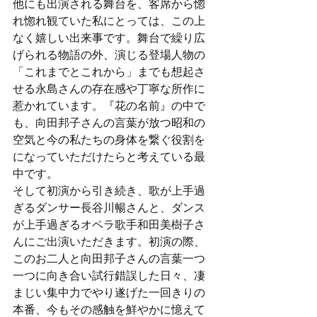
他にも出演される舞台を、客席から惚
れ惚れ観ていた私にとっては、この上
なく嬉しい出来事です。舞台で繰り広
げられる物語の外、演じる登場人物の
「これまでとこれから」までも想起さ
せる永島さんの存在感や丁寧な所作に
惹かれています。『花の名前』の中で
も、向田邦子さんの言葉が放つ昭和の
空気と今の私たちの身体を繋ぐ役割を
になっていただけたらと考えている最
中です。
そして初演から引き続き、歌が上手過
ぎるダンサー長谷川暢さんと、ダンス
が上手過ぎるオペラ歌手和田美樹子さ
んにご出演いただきます。初演の際、
このお二人と向田邦子さんの言葉一つ
一つに向き合い試行錯誤した日々、凄
まじい集中力でやり遂げた一回きりの
本番、今もその感触を鮮やかに憶えて