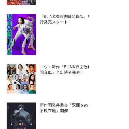
『BLINK双面改瞬間真似』先
行発売スタート！
ヨウ＋新作『BLINK双面改瞬
間真似』全出演者発表！
新作開発共遊会「双面をめぐ
る現在地」開催