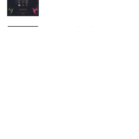
ヨウ＋2026年1月新作公演 出
演者オーディション開催
芸劇dance中村蓉ダブルビル
『邦子狂詩曲』チケット先行
発売実施中！
『√オーランドー』終演！