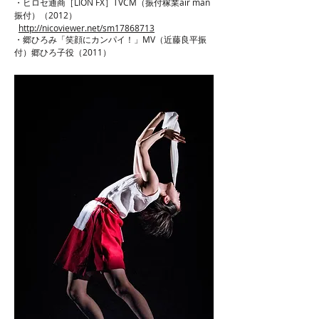
・ヒロセ通商［LION FX］TVCM（振付稼業air man
振付）（2012）
http://nicoviewer.net/sm17868713
・郷ひろみ「笑顔にカンパイ！」MV（近藤良平振
付）郷ひろ子役（2011）