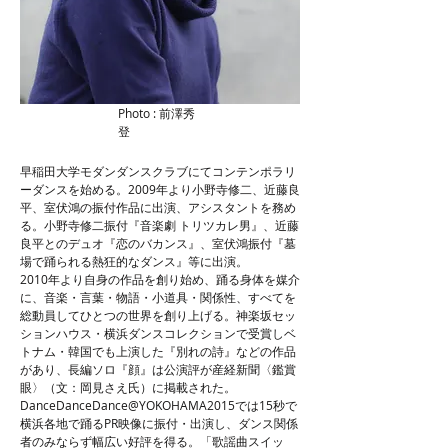
Photo : 前澤秀
登
早稲田大学モダンダンスクラブにてコンテンポラリ
ーダンスを始める。2009年より小野寺修二、近藤良
平、室伏鴻の振付作品に出演、アシスタントを務め
る。小野寺修二振付『音楽劇 トリツカレ男』、近藤
良平とのデュオ『恋のバカンス』、室伏鴻振付『墓
場で踊られる熱狂的なダンス』等に出演。
2010年より自身の作品を創り始め、踊る身体を媒介
に、音楽・言葉・物語・小道具・関係性、すべてを
総動員してひとつの世界を創り上げる。神楽坂セッ
ションハウス・横浜ダンスコレクションで受賞しベ
トナム・韓国でも上演した『別れの詩』などの作品
があり、長編ソロ『顔』は公演評が産経新聞〈鑑賞
眼〉（文：岡見さえ氏）に掲載された。
DanceDanceDance@YOKOHAMA2015では15秒で
横浜各地で踊るPR映像に振付・出演し、ダンス関係
者のみならず幅広い好評を得る。「歌謡曲スイッ