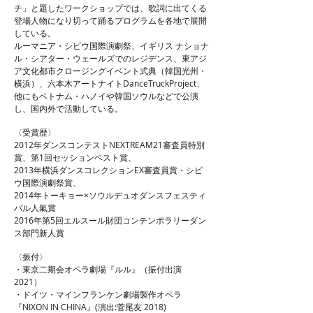
チ」と題したワークショップでは、歌詞に出てくる
登場人物になり切って踊るプログラムを各地で展開
している。
ルーマニア・シビウ国際演劇祭、イギリス ナショナ
ル・シアター・ウェールズでのレジデンス、東アジ
ア文化都市クロージングイベント式典（韓国光州・
横浜）、六本木アートナイトDanceTruckProject、
他にもベトナム・ハノイや韓国ソウルなどで公演
し、国内外で活動している。
〈受賞歴〉
2012年ダンスコンテストNEXTREAM21審査員特別
賞、第1回セッションベスト賞、
2013年横浜ダンスコレクションEX審査員賞・シビ
ウ国際演劇祭賞、
2014年トーキョー×ソウルデュオダンスフェスティ
バル人氣賞
2016年第5回エルスール財団コンテンポラリーダン
ス部門新人賞
〈振付〉
​・東京二期会オペラ劇場『ルル』（振付出演
2021）
・
ドイツ・マインフランケン劇場製作オペラ
『NIXON IN CHINA』(演出:菅尾友 2018)