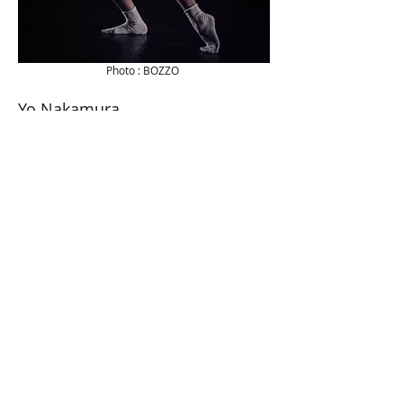
Photo : BOZZO
Yo Nakamura
Yo Nakamura first entered into the world
of contemporary dance through the
modern dance club of Waseda University.
In 2009, she started dancing in
choreographies by Shuji Onodera and
Ryohei Kondo, in addition to working as
their assistant. Nakamura has performed
in Onodera’s “Toritsukare Otoko,” Kondo’s
duet “A Love Vacation” presented at
Dance Triennale Tokyo 2012, and pieces
by Ko Murobushi.
Since 2010, Nakamura has been
choreographing her own repertoire. With
a dancing body as her medium, she
mobilizes all the elements of a
performance, including music, words,