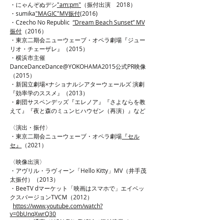
​・にゃんぞぬデシ
"am:pm"
（振付出演 2018）
​・sumika
"MAGIC"MV振付
(2016)
・Czecho No Republic
“Dream Beach Sunset”
MV
振付
​（2016）
・東京二期会ニューウェーブ・オペラ劇場『ジュー
リオ・チェーザレ』（2015）
・横浜市主催
DanceDanceDance@YOKOHAMA2015公式PR映像
（2015）
・新国立劇場×ナショナルシアターウェールズ 演劇
『効率学のススメ』（2013）
・劇団サスペンデッズ『エレノア』『さよならを教
えて』『夜と森のミュンヒハウゼン（再演）』など
〈演出・振付〉
・東京二期会ニューウェーブ・オペラ劇場
『セル
セ』
（2021）
〈映像出演〉
・アヴリル・ラヴィーン「Hello Kitty」MV（井手茂
太振付）（2013）
・BeeTV dマーケット「映画はスマホで」エイベッ
クスバージョンTVCM（2012）
https://www.youtube.com/watch?
v=0bUnqXwrQ30