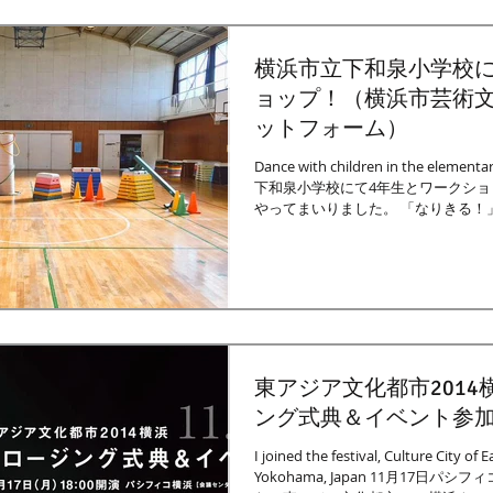
横浜市立下和泉小学校
ョップ！（横浜市芸術
ットフォーム）
Dance with children in the element
下和泉小学校にて4年生とワークショ
やってまいりました。 「なりきる！
渡って共に踊ってきました。...
東アジア文化都市2014
ング式典＆イベント参
I joined the festival, Culture City of E
Yokohama, Japan 11月17日パ