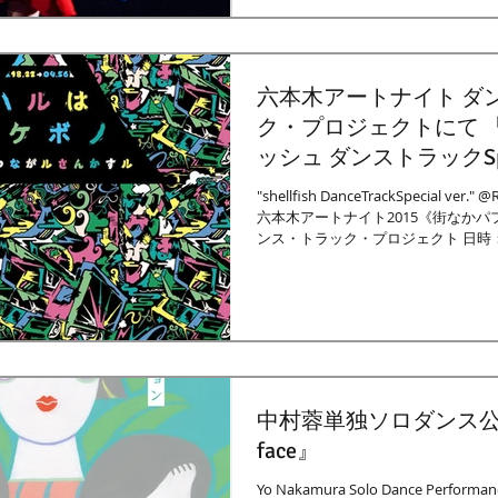
六本木アートナイト ダ
ク・プロジェクトにて 
ッシュ ダンストラックSpeci
を上演決定！
"shellfish DanceTrackSpecial ver." 
六本木アートナイト2015《街なかパ
ンス・トラック・プロジェクト 日時：4
19:00～4 月 26...
中村蓉単独ソロダンス
face』
Yo Nakamura Solo Dance Performanc