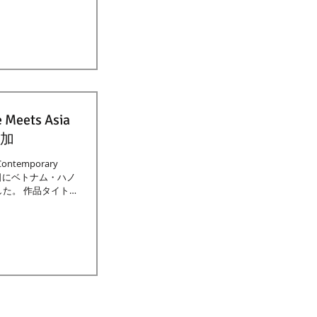
ets Asia
参加
 Contemporary
4・25日にベトナム・ハノ
た。 作品タイトル