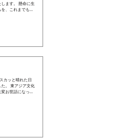
します。 懸命に生
ちを、これまでも拙
場するのは、私自身
il 12月スカッと晴れた日
た。 東アジア文化
大変お世話になった
...