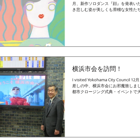
月、新作ソロダンス『顔』を発表いた
き悲しむ姿が美しくも滑稽な女性た
いながら描いて参りました。 次に登
です。...
横浜市会を訪問！
I visited Yokohama City Counc
差しの中、横浜市会にお邪魔致しまし
都市クロージング式典・イベントで
佐藤議長と中山局長にお会いしました。