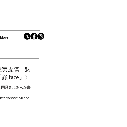
More
 face」》
て岡見さえさんが書
ents/news/150222/
ZZO #顔...