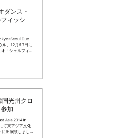
オダンス・
ルフィッシ
 Tokyo×Seoul Duo
国ソウル、12月6-7日に
ュオ『シェルフィッ
韓国光州クロ
ト参加
ast Asia 2014 in
国光州にて東アジア文化
ントに出演致しまし