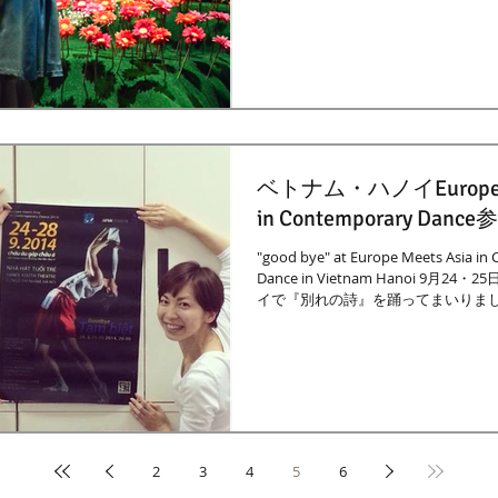
ベトナム・ハノイEurope Me
in Contemporary Dance
"good bye" at Europe Meets Asia in
Dance in Vietnam Hanoi 9月2
イで『別れの詩』を踊ってまいりまし
はベトナム語で "Tạm biệt（タン...
2
3
4
5
6