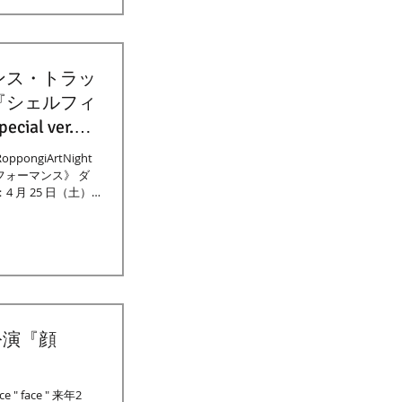
ンス・トラッ
『シェルフィ
al ver.』
@RoppongiArtNight
フォーマンス》 ダ
 月 25 日（土）
公演『顔
e " face " 来年2