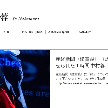
INFO
PROFILE Jp/En
ARCHIVES Jp/En
GALLERY
産経新聞〈鑑賞眼〉 《虚実皮膜…魅
せられた１時間 中村蓉「顔
産経新聞〈鑑賞眼〉に『顔』につい
いて下さいました。 2015年2月22日
http://www.sankei.com/entertainm
ent1502220009-n1.html photo by BO