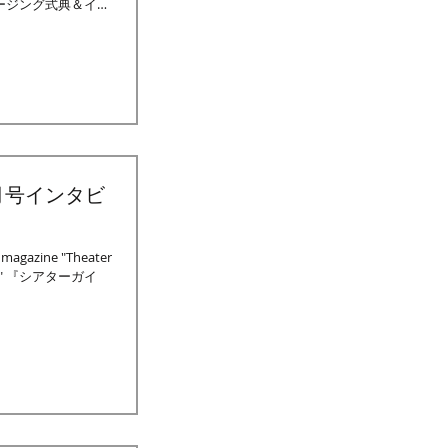
ロージング式典＆イベ
月号インタビ
 magazine "Theater
nd I" 『シアターガイ