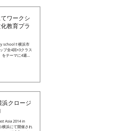
にてワークシ
文化教育プラ
ary school !! 横浜市
ップ全4回×3クラス
」をテーマに4週に
横浜クロージ
加
ast Asia 2014 in
シフィコ横浜にて開催され