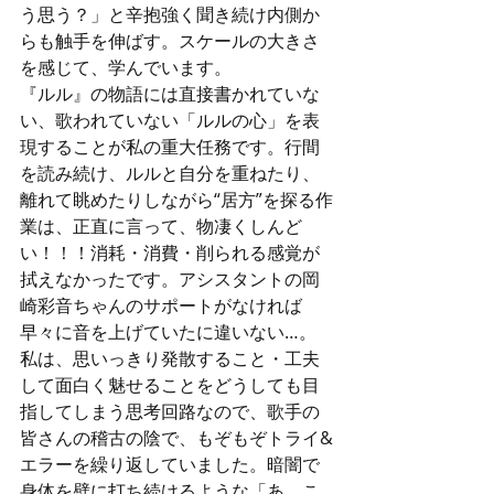
う思う？」と辛抱強く聞き続け内側か
らも触手を伸ばす。スケールの大きさ
を感じて、学んでいます。
『ルル』の物語には直接書かれていな
い、歌われていない「ルルの心」を表
現することが私の重大任務です。行間
を読み続け、ルルと自分を重ねたり、
離れて眺めたりしながら“居方”を探る作
業は、正直に言って、物凄くしんど
い！！！消耗・消費・削られる感覚が
拭えなかったです。アシスタントの岡
崎彩音ちゃんのサポートがなければ
早々に音を上げていたに違いない…。
私は、思いっきり発散すること・工夫
して面白く魅せることをどうしても目
指してしまう思考回路なので、歌手の
皆さんの稽古の陰で、もぞもぞトライ&
エラーを繰り返していました。暗闇で
身体を壁に打ち続けるような「あ、こ