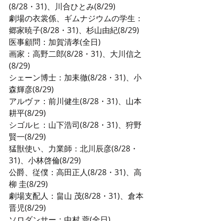
(8/28・31)、川合ひとみ(8/29)
劇場の衣裳係、ギムナジウムの学生：
郷家暁子(8/28・31)、杉山由紀(8/29)
医事顧問：加賀清孝(全日)
画家：高野二郎(8/28・31)、大川信之
(8/29)
シェーン博士：加耒徹(8/28・31)、小
森輝彦(8/29)
アルヴァ：前川健生(8/28・31)、山本
耕平(8/29)
シゴルヒ：山下浩司(8/28・31)、狩野
賢一(8/29)
猛獣使い、力業師：北川辰彦(8/28・
31)、小林啓倫(8/29)
公爵、従僕：高田正人(8/28・31)、高
柳 圭(8/29)
劇場支配人：畠山 茂(8/28・31)、倉本
晋児(8/29)
ソロダンサー：中村 蓉(全日)