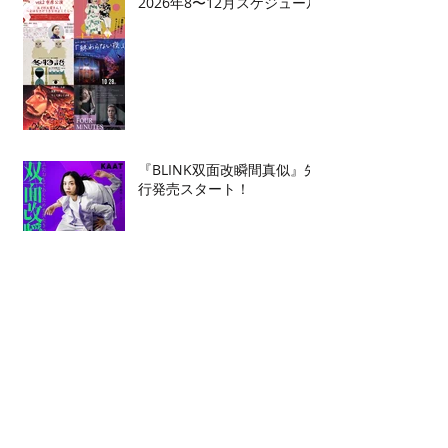
2026年8〜12月スケジュール
『BLINK双面改瞬間真似』先
行発売スタート！
ヨウ＋新作『BLINK双面改瞬
間真似』全出演者発表！