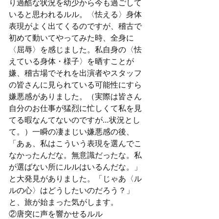
り過酷な状況を幼少から今も過ごして
いると思われるルル。〈怯える〉身体
表現がよく出てくるのですが、稽古で
初めて動いてやってみた時、全身に
〈屈辱〉を感じました。私自身の〈怯
えている身体・様子〉を晒すことが
嫌、稽古場でそれを出演者やスタッフ
の皆さんに見られている可能性にすら
嫌悪感がありました。（実際は皆さん
自分のお仕事が猛烈に忙しくて私を見
てる暇なんてないのですが…状況とし
て。）一瞬の凄まじい嫌悪感の後、
「あぁ、私はこういう表現を選んでこ
なかったんだな。無意識だったな。私
が選ばない所にルルはいるんだな。」
と大発見がありました。「じゃあ〈ル
ルの心〉はどうしたいのだろう？」
と、旅が始まった気がします。
②唐突に声を響かせるルル