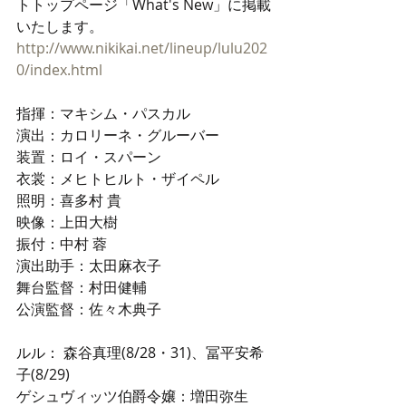
トトップページ「What's New」に掲載
いたします。
http://www.nikikai.net/lineup/lulu202
0/index.html
指揮：マキシム・パスカル
演出：カロリーネ・グルーバー
装置：ロイ・スパーン
衣裳：メヒトヒルト・ザイペル
照明：喜多村 貴
映像：上田大樹
振付：中村 蓉
演出助手：太田麻衣子
舞台監督：村田健輔
公演監督：佐々木典子
ルル： 森谷真理(8/28・31)、冨平安希
子(8/29)
ゲシュヴィッツ伯爵令嬢：増田弥生