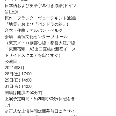
日本語および英語字幕付き原語(ドイツ
語)上演
原作：フランク・ヴェーデキント(戯曲
『地霊』および『パンドラの箱』)
台本・作曲：アルバン・ベルク
会場：新宿文化センター 大ホール
（東京メトロ副都心線・都営大江戸線
「東新宿駅」A3出口直結の新宿イース
トサイドスクエアを出てすぐ）
公演日：
2021年8月
28日(土) 17:00
29日(日) 14:00
31日(火) 14:00
開場は開演の60分前
上演予定時間：約2時間30分(休憩を含
む)
※正式な上演時間は開幕前日に当サイ