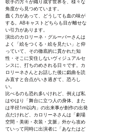
歌手の方々が織り成す世界を、様々な
角度から見つめています。
蠢く力があって、どうしても血の味が
する。ABキャストどちらも目が離せな
い引力があります。
演出のカロリーネ・グルーバーさんは
よく「絵をつくる・絵を見たい」と仰
っていて、その徹底的に貫かれた知
性・そこに安住しないヴィジュアルセ
ンスに、打ちのめされる日々です。カ
ロリーネさんとお話した後に戯曲を読
み直すと合点がいき過ぎて、恐ろし
い。
比べるのも恐れ多いけれど、例えば私
はやはり「舞台に立つ人の身体、また
は半径1m以内」の出来事が創作の出発
点だけれど、カロリーネさんは「劇場
空間・美術・衣装・文脈」外から攻め
ていって同時に出演者に「あなたはど