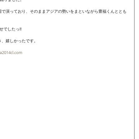
国で演っており、そのままアジアの勢いをまといながら豊福くんととも
でしたっ!! 
、嬉しかったです。 
ea2014cl.com