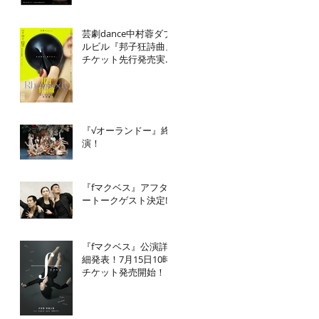
芸劇dance中村蓉ダブ
ルビル『邦子狂詩曲』
チケット先行発売実施
中！
『√オーランドー』終
演！
『fマクベス』アフタ
ートークゲスト決定‼️
『fマクベス』公演詳
細発表！7月15日10時
チケット発売開始！