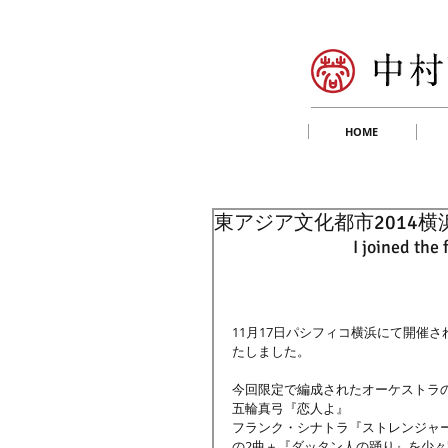
HOME
東アジア文化都市2014
I joined the 
11月17日パシフィコ横浜にて開催
たしました。 
今回限定で編成されたオーケストラの
五輪真弓『恋人よ』 
フランク・シナトラ『ストレンジャーズ
の2曲＋『ダッタン人の踊り』を少々