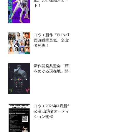
ト！
ヨウ＋新作『BLINK双
面改瞬間真似』全出演
者発表！
新作開発共遊会「双面
をめぐる現在地」開催
ヨウ＋2026年1月新作
公演 出演者オーディ
ション開催