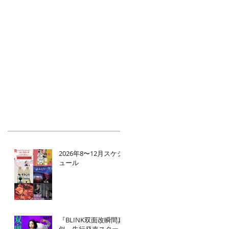
2026年8〜12月スケジ
ュール
『BLINK双面改瞬間真
似』先行発売スター